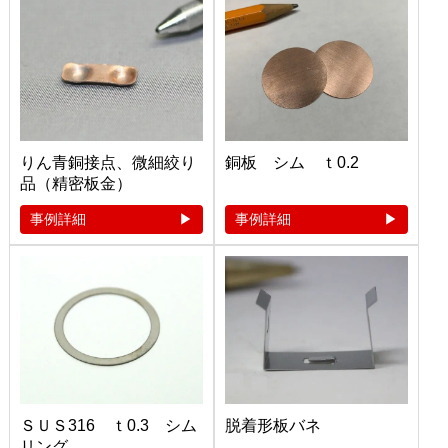
りん青銅接点、微細絞り
銅板 シム ｔ0.2
品（精密板金）
事例詳細
事例詳細
ＳＵＳ316 ｔ0.3 シム
脱着形板バネ
リング