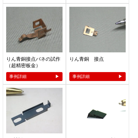
りん青銅接点バネの試作
りん青銅 接点
（超精密板金）
事例詳細
事例詳細