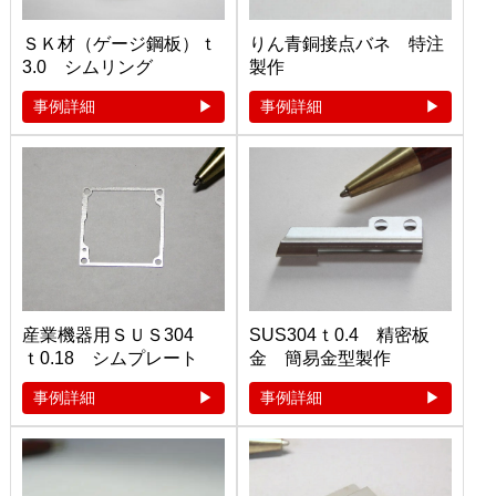
ＳＫ材（ゲージ鋼板）ｔ
りん青銅接点バネ 特注
3.0 シムリング
製作
事例詳細
事例詳細
産業機器用ＳＵＳ304
SUS304ｔ0.4 精密板
ｔ0.18 シムプレート
金 簡易金型製作
事例詳細
事例詳細