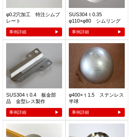
φ0.2穴加工 特注シムプ
SUS304ｔ0.35
レート
φ110×φ80 シムリング
事例詳細
事例詳細
SUS304ｔ0.4 板金部
φ400×ｔ1.5 ステンレス
品 金型レス製作
半球
事例詳細
事例詳細