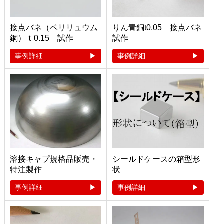
接点バネ（ベリリュウム
りん青銅t0.05 接点バネ
銅）ｔ0.15 試作
試作
事例詳細
事例詳細
溶接キャプ規格品販売・
シールドケースの箱型形
特注製作
状
事例詳細
事例詳細