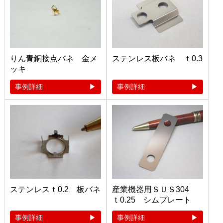
りん青銅接点バネ 金メ
ステンレス板バネ ｔ0.3
ッキ
事例詳細
事例詳細
ステンレスｔ0.2 板バネ
産業機器用ＳＵＳ304
ｔ0.25 シムプレート
事例詳細
事例詳細