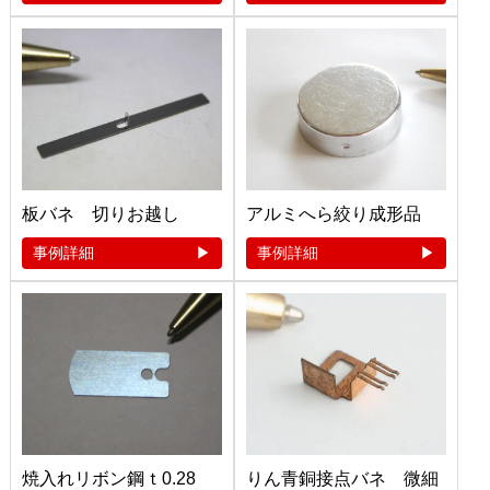
板バネ 切りお越し
アルミへら絞り成形品
事例詳細
事例詳細
焼入れリボン鋼ｔ0.28
りん青銅接点バネ 微細