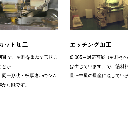
カット加工
エッチング加工
対応可能で、材料を重ねて形状カ
t0.005～対応可能（材料そ
ことが
は生じています）で、箔材
、同一形状・板厚違いのシム
量〜中量の量産に適してい
作が可能です。